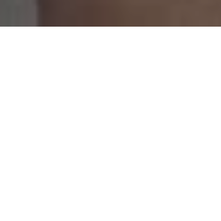
ELEGANCIA QUE
DISTINGUE
Abriendo sus puertas en la ciudad de Tijuana
en Agosto del 2008 y con una ubicación
privilegiada entre el fraccionamiento El Soler y
Playas de Tijuana, surge Hacienda Soler. Un
motel con arte y dedicación en cada detalle.
Un lugar donde nos gusta hacer las cosas bien
y nuestra mayor satisfacción es servirle de la