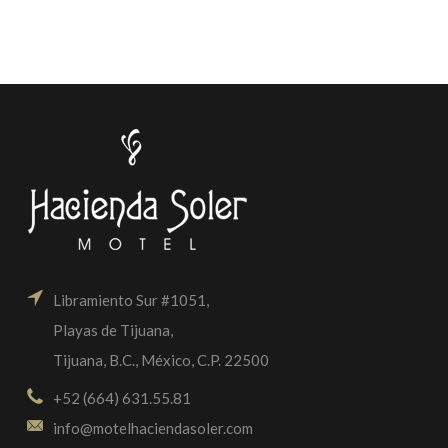
Libramiento Sur #1051,
Playas de Tijuana,
Tijuana, B.C., México, C.P. 22500
+52 (664) 631.55.81
info@motelhaciendasoler.com