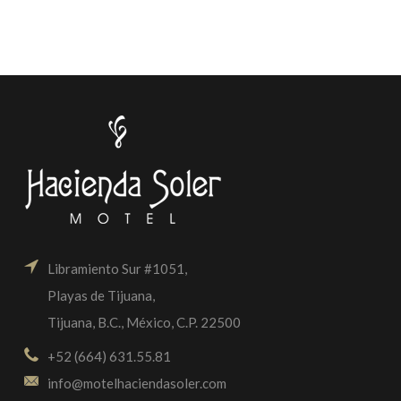
Libramiento Sur #1051,
Playas de Tijuana,
Tijuana, B.C., México, C.P. 22500
+52 (664) 631.55.81
info@motelhaciendasoler.com